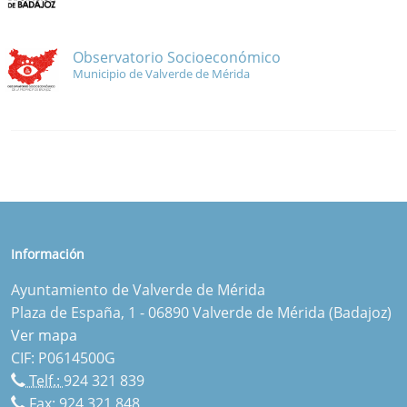
Observatorio Socioeconómico
Municipio de Valverde de Mérida
Información
Ayuntamiento de Valverde de Mérida
Plaza de España, 1 - 06890 Valverde de Mérida (Badajoz)
Ver mapa
CIF: P0614500G
Telf.:
924 321 839
Fax: 924 321 848