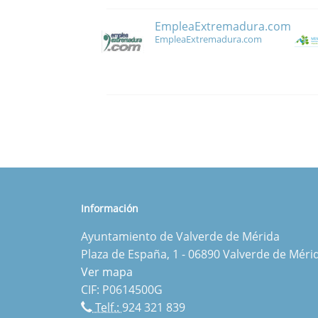
EmpleaExtremadura.com
EmpleaExtremadura.com
Información
Ayuntamiento de Valverde de Mérida
Plaza de España, 1 - 06890 Valverde de Méri
Ver mapa
CIF: P0614500G
Telf.:
924 321 839