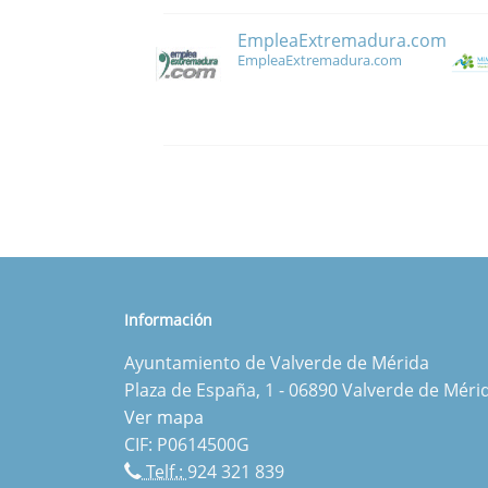
EmpleaExtremadura.com
EmpleaExtremadura.com
Información
Ayuntamiento de Valverde de Mérida
Plaza de España, 1 - 06890 Valverde de Méri
Ver mapa
CIF: P0614500G
Telf.:
924 321 839