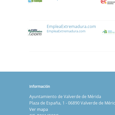
EmpleaExtremadura.com
EmpleaExtremadura.com
Información
Ayuntamiento de Valverde de Mérida
Plaza de España, 1 - 06890 Valverde de Méri
Ver mapa