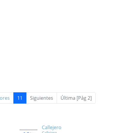
iores
11
Siguientes
Última [Pág 2]
Callejero
Callejero