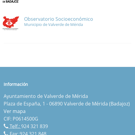
Observatorio Socioeconómico
Municipio de Valverde de Mérida
Información
Ayuntamiento de Valverde de Mérida
Plaza de España, 1 - 06890 Valverde de Mérida (Badajoz)
Ver mapa
CIF: P0614500G
Telf.:
924 321 839
Fax: 924 321 848