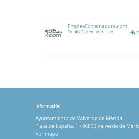
EmpleaExtremadura.com
EmpleaExtremadura.com
Información
Ayuntamiento de Valverde de Mérida
Plaza de España, 1 - 06890 Valverde de Méri
Ver mapa