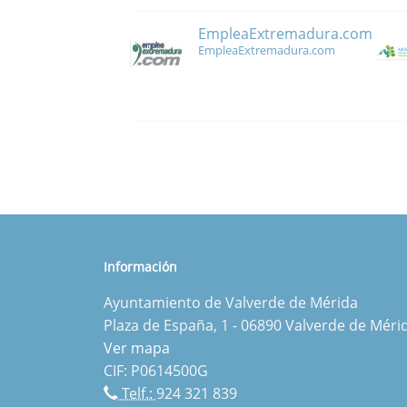
EmpleaExtremadura.com
EmpleaExtremadura.com
Información
Ayuntamiento de Valverde de Mérida
Plaza de España, 1 - 06890 Valverde de Méri
Ver mapa
CIF: P0614500G
Telf.:
924 321 839