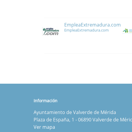
EmpleaExtremadura.com
EmpleaExtremadura.com
Información
Ayuntamiento de Valverde de Mérida
Plaza de España, 1 - 06890 Valverde de Méri
Ver mapa