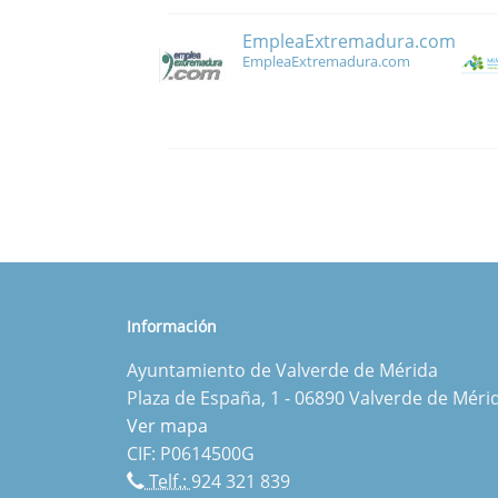
EmpleaExtremadura.com
EmpleaExtremadura.com
Información
Ayuntamiento de Valverde de Mérida
Plaza de España, 1 - 06890 Valverde de Méri
Ver mapa
CIF: P0614500G
Telf.:
924 321 839