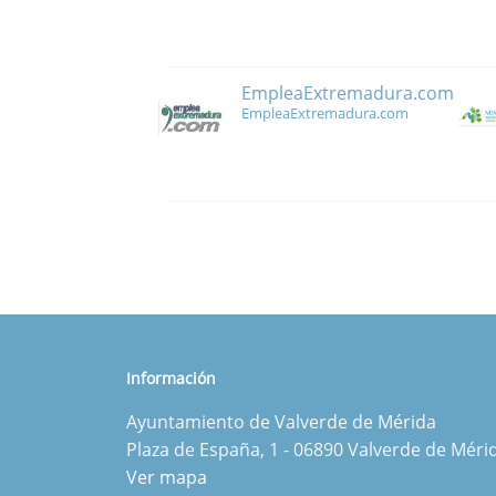
EmpleaExtremadura.com
EmpleaExtremadura.com
Información
Ayuntamiento de Valverde de Mérida
Plaza de España, 1 - 06890 Valverde de Méri
Ver mapa