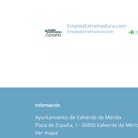
EmpleaExtremadura.com
EmpleaExtremadura.com
Información
Ayuntamiento de Valverde de Mérida
Plaza de España, 1 - 06890 Valverde de Méri
Ver mapa