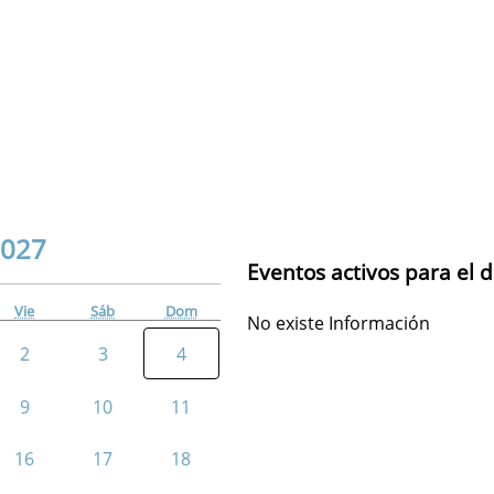
027
Eventos activos para el d
Vie
Sáb
Dom
No existe Información
2
3
4
9
10
11
16
17
18