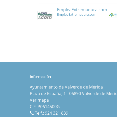
EmpleaExtremadura.com
EmpleaExtremadura.com
Información
Ayuntamiento de Valverde de Mérida
Plaza de España, 1 - 06890 Valverde de Méri
Ver mapa
CIF: P0614500G
Telf.:
924 321 839