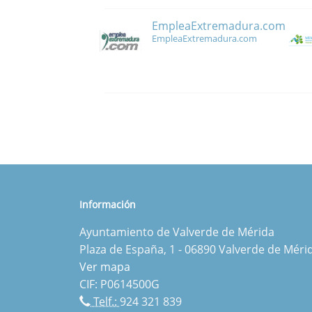
EmpleaExtremadura.com
EmpleaExtremadura.com
Información
Ayuntamiento de Valverde de Mérida
Plaza de España, 1 - 06890 Valverde de Méri
Ver mapa
CIF: P0614500G
Telf.:
924 321 839