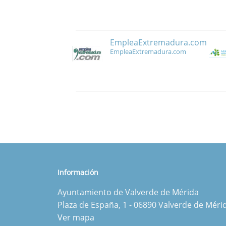
EmpleaExtremadura.com
EmpleaExtremadura.com
Información
Ayuntamiento de Valverde de Mérida
Plaza de España, 1 - 06890 Valverde de Méri
Ver mapa