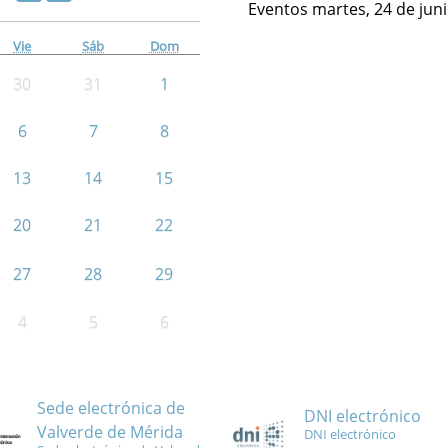
Eventos martes, 24 de jun
Vie
Sáb
Dom
30
31
1
6
7
8
13
14
15
20
21
22
27
28
29
4
5
6
Sede electrónica de
DNI electrónico
Valverde de Mérida
DNI electrónico