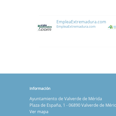
EmpleaExtremadura.com
EmpleaExtremadura.com
Información
Ayuntamiento de Valverde de Mérida
Plaza de España, 1 - 06890 Valverde de Méri
Ver mapa