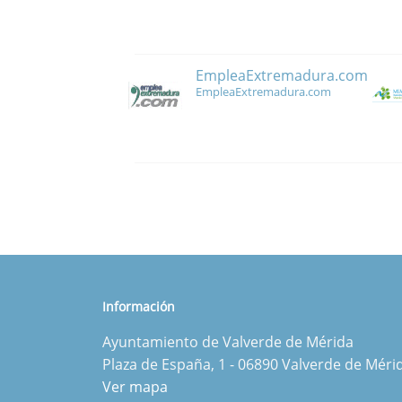
EmpleaExtremadura.com
EmpleaExtremadura.com
Información
Ayuntamiento de Valverde de Mérida
Plaza de España, 1 - 06890 Valverde de Méri
Ver mapa