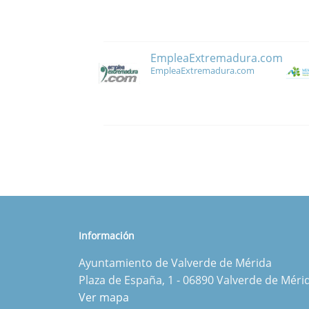
EmpleaExtremadura.com
EmpleaExtremadura.com
Información
Ayuntamiento de Valverde de Mérida
Plaza de España, 1 - 06890 Valverde de Méri
Ver mapa