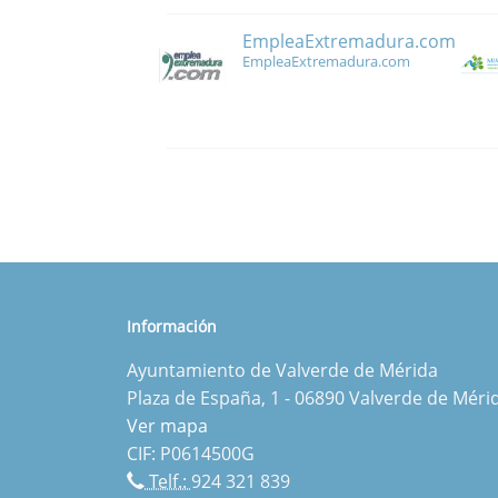
EmpleaExtremadura.com
EmpleaExtremadura.com
Información
Ayuntamiento de Valverde de Mérida
Plaza de España, 1 - 06890 Valverde de Méri
Ver mapa
CIF: P0614500G
Telf.:
924 321 839