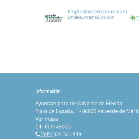
EmpleaExtremadura.com
EmpleaExtremadura.com
Información
Ayuntamiento de Valverde de Mérida
Plaza de España, 1 - 06890 Valverde de Méri
Ver mapa
CIF: P0614500G
Telf.:
924 321 839