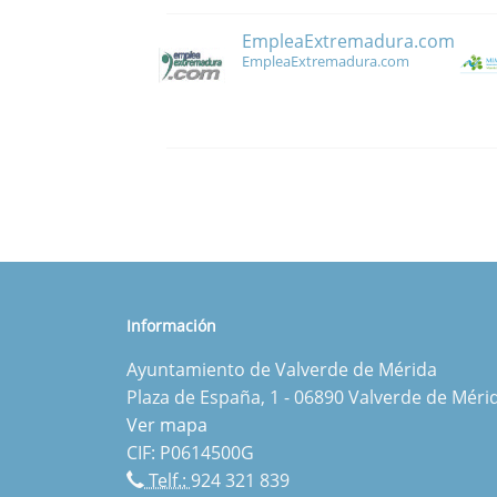
EmpleaExtremadura.com
EmpleaExtremadura.com
Información
Ayuntamiento de Valverde de Mérida
Plaza de España, 1 - 06890 Valverde de Méri
Ver mapa
CIF: P0614500G
Telf.:
924 321 839