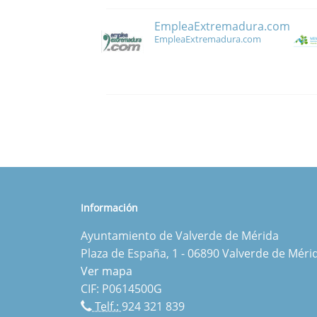
EmpleaExtremadura.com
EmpleaExtremadura.com
Información
Ayuntamiento de Valverde de Mérida
Plaza de España, 1 - 06890 Valverde de Méri
Ver mapa
CIF: P0614500G
Telf.:
924 321 839