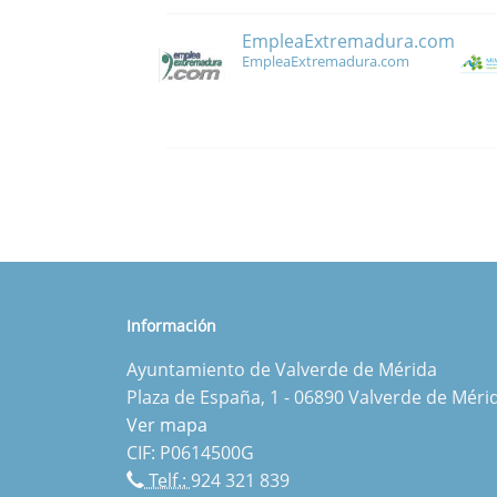
EmpleaExtremadura.com
EmpleaExtremadura.com
Información
Ayuntamiento de Valverde de Mérida
Plaza de España, 1 - 06890 Valverde de Méri
Ver mapa
CIF: P0614500G
Telf.:
924 321 839